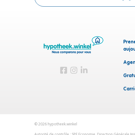
Pren
aujou
Agen
Visitez-nous sur Facebook
Visitez-nous sur Instagram
Visitez-nous sur LinkedI
Grat
Carr
©
2026
hypotheek.winkel
Autorité de contrôle : SPF Economie, Direction Générale I