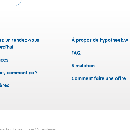
ez un rendez-vous
À propos de hypotheek.wi
rd’hui
FAQ
ces
n
Simulation
uit, comment ça ?
Comment faire une offre
ières
nspection Economique 16, boulevard