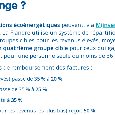
ange ?
ions écoénergétiques
peuvent, via
Mijnv
 La Flandre utilise un système de répartiti
s groupes cibles pour les revenus élevés, mo
un
quatrième groupe cible
pour ceux qui ga
t pour une personne seule ou moins de 36 
s de remboursement des factures :
evés) passe de 35 % à
20 %
asse de 35 % à
25 %
ste à
35 %
r les revenus les plus bas) reçoit
50 %