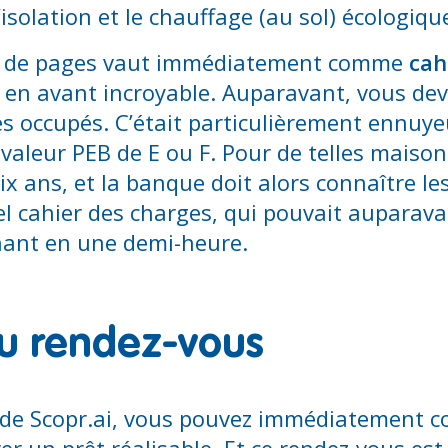
’isolation et le chauffage (au sol) écologiqu
es de pages vaut immédiatement comme
cah
s en avant incroyable. Auparavant, vous de
rès occupés. C’était particulièrement ennuy
valeur PEB de E ou F. Pour de telles maison
ix ans, et la banque doit alors connaître l
el cahier des charges, qui pouvait auparav
enant en une demi-heure.
au rendez-vous
n de Scopr.ai, vous pouvez immédiatement 
r un prêt réalisable. Et ce rendez-vous est