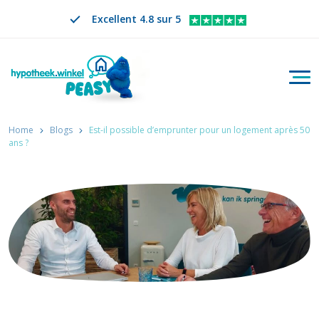
Excellent 4.8 sur 5
Bascu
Rechercher
FR
CHANGER DE LANGUE. LA LANGUE SÉLECTION
Home
Blogs
Est-il possible d’emprunter pour un logement après 50
ans ?