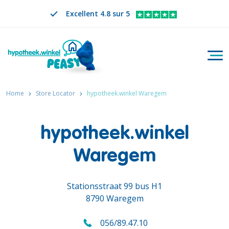
Excellent 4.8 sur 5
Bascu
Rechercher
FR
CHANGER DE LANGUE. LA LANGUE SÉLECTION
Home
Store Locator
hypotheek.winkel Waregem
hypotheek.winkel
Waregem
Stationsstraat 99 bus H1
8790 Waregem
056/89.47.10
Appelez-nous au