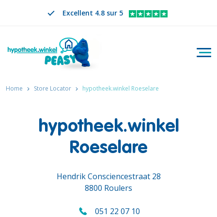
Excellent 4.8 sur 5
Bascu
Rechercher
FR
CHANGER DE LANGUE. LA LANGUE SÉLECTION
Home
Store Locator
hypotheek.winkel Roeselare
hypotheek.winkel
Roeselare
Hendrik Consciencestraat 28
8800 Roulers
051 22 07 10
Appelez-nous au