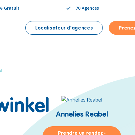
% Gratuit
70 Agences
Localisateur d'agences
Prene
NÉE EST
l
winkel
Annelies Reabel
Prendre un rendez-