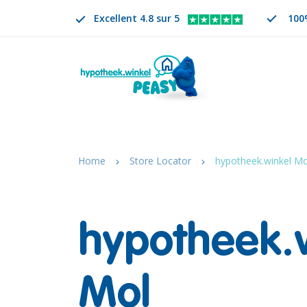
Excellent 4.8 sur 5
100
Rechercher
FR
CHANGER DE LANGUE. LA LANGUE SÉLECTION
Home
Store Locator
hypotheek.winkel Mo
hypotheek.
Mol