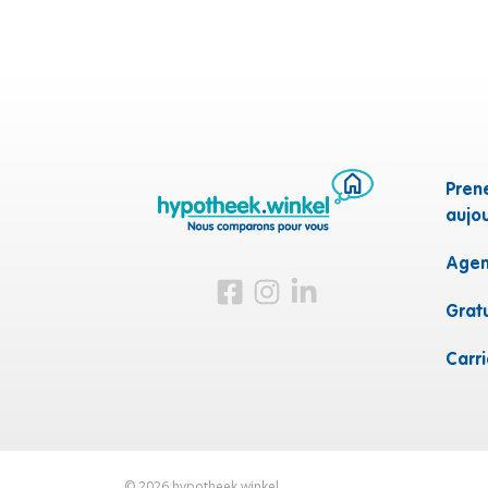
Pren
aujou
Agen
Visitez-nous sur Facebook
Visitez-nous sur Instagram
Visitez-nous sur LinkedI
Grat
Carr
©
2026
hypotheek.winkel