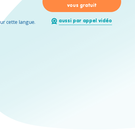
pour Annelies 
vous gratuit
aussi par appel vidéo
ur cette langue.