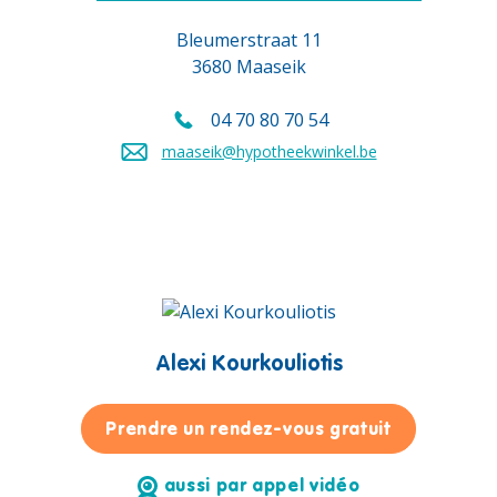
Bleumerstraat 11
3680 Maaseik
04 70 80 70 54
Appelez-nous au
maaseik@hypotheekwinkel.be
Envoyez un e-mail à
Alexi Kourkouliotis
pour Alexi 
Prendre un rendez-vous gratuit
aussi par appel vidéo