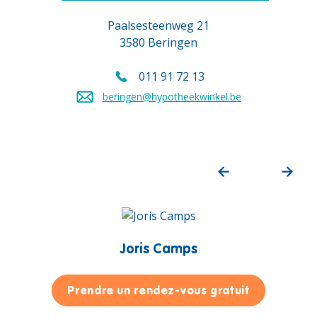
Paalsesteenweg 21
3580 Beringen
011 91 72 13
Appelez-nous au
beringen@hypotheekwinkel.be
Envoyez un e-mail à
Joris Camps
pour Joris
Prendre un rendez-vous gratuit